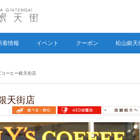
松山銀天街 松山銀天街商店街公式ホームページ Mats
新着情報
イベント
クーポン
松山銀天
ズコーヒー銀天街店
銀天街店